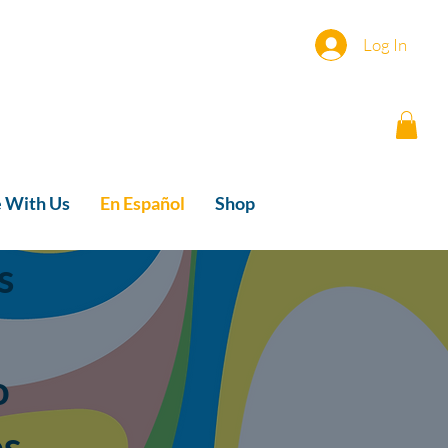
Log In
e With Us
En Español
Shop
s
o
os