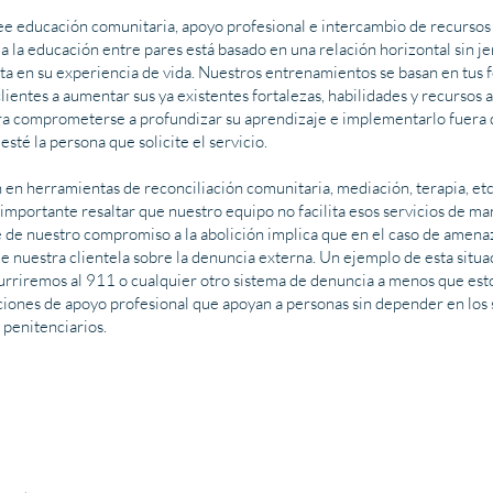
e educación comunitaria, apoyo profesional e intercambio de recursos p
 la educación entre pares está basado en una relación horizontal sin je
 en su experiencia de vida. Nuestros entrenamientos se basan en tus fo
lientes a aumentar sus ya existentes fortalezas, habilidades y recursos 
para comprometerse a profundizar su aprendizaje e implementarlo fuera 
sté la persona que solicite el servicio.
en herramientas de reconciliación comunitaria, mediación, terapia, etc.
importante resaltar que nuestro equipo no facilita esos servicios de ma
te de nuestro compromiso a la abolición implica que en el caso de amenaz
de nuestra clientela sobre la denuncia externa. Un ejemplo de esta situa
urriremos al 911 o cualquier otro sistema de denuncia a menos que esto
iones de apoyo profesional que apoyan a personas sin depender en los
 penitenciarios.