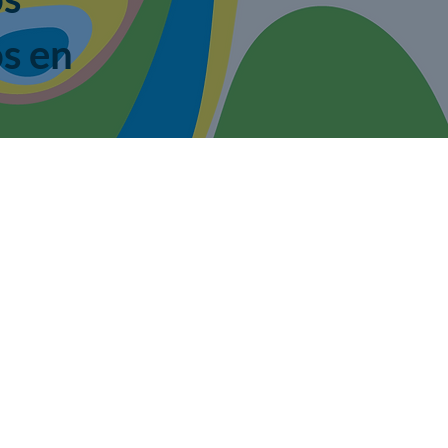
s en
e consentimiento y liberación
Elle), y Shaïna M. Cáceres-Doliny (Elle) fundaron Spring Up
dad de prácticas que incorporen el consentimiento y la
s y nuestras vidas diarias.