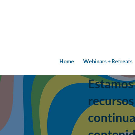
Home
Webinars + Retreats
Estamos 
recursos
continu
contenid