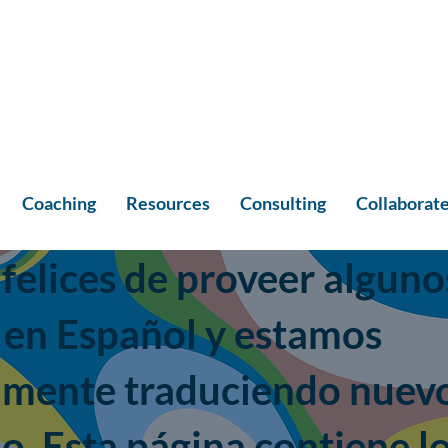
Coaching
Resources
Consulting
Collaborat
felices de proveer alguno
 en Español y estamos
amente traduciendo nuev
o. Esta página contiene l