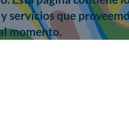
 y servicios que proveemo
 al momento.
"Cultivando una cultura d
para todas las personas."
Leander S.R. Phoenix (Él/Ele), Stas S.R. Phoenix (
alrededor de 2013-2014 para construir una comuni
liberación en nuestras relaciones, procesos creativo